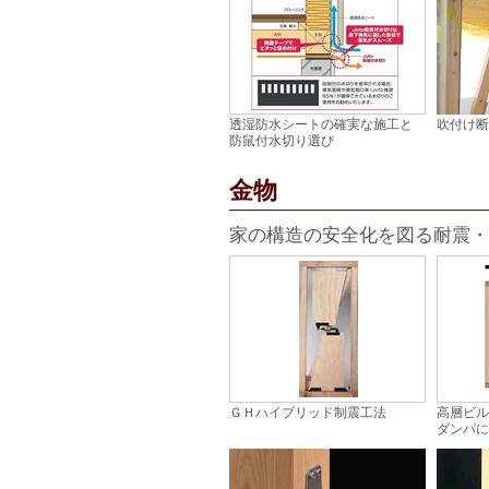
透湿防水シートの確実な施工と
吹付け断
防鼠付水切り選び
金物
家の構造の安全化を図る耐震・
ＧＨハイブリッド制震工法
高層ビル
ダンパに