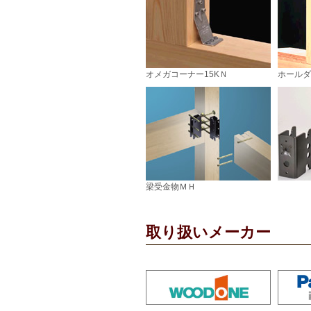
オメガコーナー15KＮ
ホールダ
梁受金物ＭＨ
取り扱いメーカー